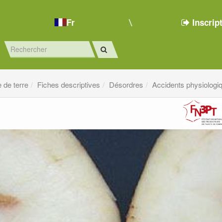
Fr
Inscrip
de terre
Fiches descriptives
Désordres
Accidents physiologi