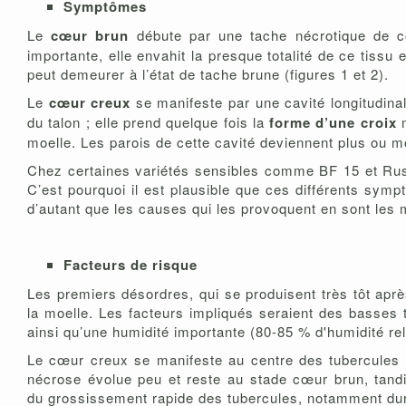
Symptômes
Le
cœur brun
débute par une tache nécrotique de co
importante, elle envahit la presque totalité de ce tissu
peut demeurer à l’état de tache brune (figures 1 et 2).
Le
cœur creux
se manifeste par une cavité longitudina
du talon ; elle prend quelque fois la
forme d’une croix
m
moelle. Les parois de cette cavité deviennent plus ou moi
Chez certaines variétés sensibles comme BF 15 et Russ
C’est pourquoi il est plausible que ces différents sym
d’autant que les causes qui les provoquent en sont les
Facteurs de risque
Les premiers désordres, qui se produisent très tôt après 
la moelle. Les facteurs impliqués seraient des basses 
ainsi qu’une humidité importante (80-85 % d'humidité re
Le cœur creux se manifeste au centre des tubercules l
nécrose évolue peu et reste au stade cœur brun, tandis
du grossissement rapide des tubercules, notamment dur