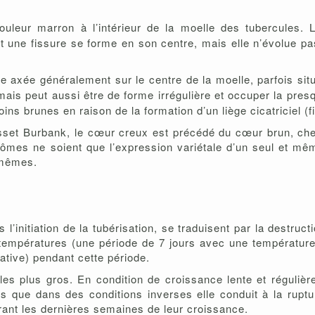
uleur marron à l’intérieur de la moelle des tubercules. 
 et une fissure se forme en son centre, mais elle n’évolue p
le axée généralement sur le centre de la moelle, parfois si
ais peut aussi être de forme irrégulière et occuper la presq
ns brunes en raison de la formation d’un liège cicatriciel (f
et Burbank, le cœur creux est précédé du cœur brun, chez 
ptômes ne soient que l’expression variétale d’un seul et mê
 mêmes.
l’initiation de la tubérisation, se traduisent par la destruc
températures (une période de 7 jours avec une température 
lative) pendant cette période.
es plus gros. En condition de croissance lente et régulièr
 que dans des conditions inverses elle conduit à la ruptur
ant les dernières semaines de leur croissance.