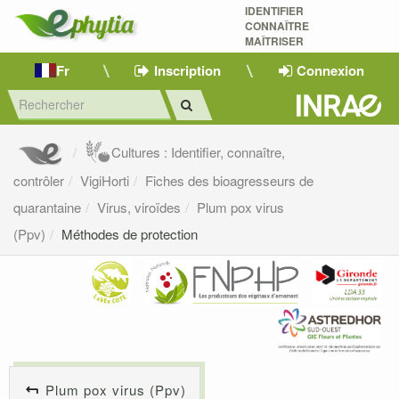
IDENTIFIER
CONNAÎTRE
MAÎTRISER 
Fr
Inscription
Connexion
Cultures : Identifier, connaître,
contrôler
VigiHorti
Fiches des bioagresseurs de
quarantaine
Virus, viroïdes
Plum pox virus
(Ppv)
Méthodes de protection
Plum pox virus (Ppv)