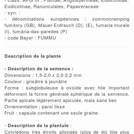
Eudicotinae, Ranunculales, Papaveraceae
- syn. :
- dénominations européennes : commonramping
fumitory (GB), Mauer-Erdrauch (D), (E), fumaria murale
(I), fumária-das-paredes (P)
- code Bayer : FUMMU
Description de la plante
- Description de la semence :
Dimensions : 1,5-2,0 x 2,0-2,2 mm
Couleur : grisâtre à jaunâtre
Forme : subglobuleuse à ovoïde avec hile important
déformant la forme générale sphérique de la semence.
Partie apicale légèrement apiculée, mais sans bec
Ornementation : paroi lisse
Fruit : capsule contenant une seule graine.
-
Description de la plantule
:
Cotylédons très étroits allongés (plus de dix fois plus