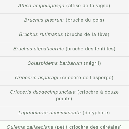
Altica ampelophaga
(altise de la vigne)
Bruchus pisorum
(bruche du pois)
Bruchus rufimanus
(bruche de la fève)
Bruchus signaticornis
(bruche des lentilles)
Colaspidema barbarum
(négril)
Crioceris asparagi
(criocère de l'asperge)
Crioceris duodecimpunctata
(criocère à douze
points)
Leptinotarsa decemlineata
(doryphore)
Oulema gallaeciana
(petit criocère des céréales)