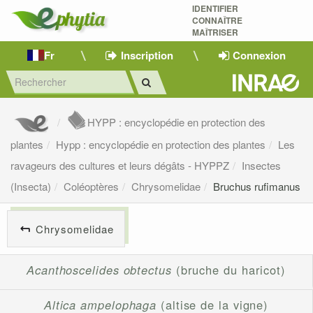
IDENTIFIER
CONNAÎTRE
MAÎTRISER 
Fr
Inscription
Connexion
HYPP : encyclopédie en protection des
plantes
Hypp : encyclopédie en protection des plantes
Les
ravageurs des cultures et leurs dégâts - HYPPZ
Insectes
(Insecta)
Coléoptères
Chrysomelidae
Bruchus rufimanus
Chrysomelidae
Acanthoscelides obtectus
(bruche du haricot)
Altica ampelophaga
(altise de la vigne)