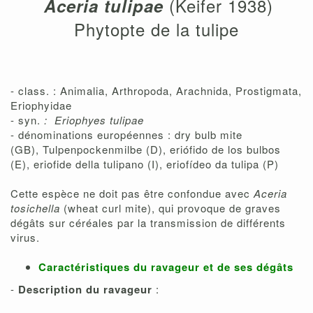
(Keifer 1938)
Aceria tulipae
Phytopte de la tulipe
- class. : Animalia, Arthropoda, Arachnida, Prostigmata,
Eriophyidae
- syn.
:
Eriophyes tulipae
- dénominations européennes : dry bulb mite
(GB), Tulpenpockenmilbe (D), eriófido de los bulbos
(E), eriofide della tulipano (I), eriofídeo da tulipa (P)
Cette espèce ne doit pas être confondue avec
Aceria
tosichella
(wheat curl mite), qui provoque de graves
dégâts sur céréales par la transmission de différents
virus.
Caractéristiques du ravageur et de ses dégâts
-
Description du ravageur
: