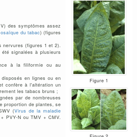
MV) des symptômes assez
mosaïque du tabac
) (figures
nervures (figures 1 et 2).
été signalées à plusieurs
ce à la filiformie ou au
) disposés en lignes ou en
Figure 1
t confère à l'altération un
èrement les tabacs bruns ;
pagnées par de nombreuses
e proportion de plantes, se
TSWV (
Virus de la maladie
MV + PVY-N ou TMV + CMV.
Figure 2