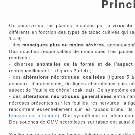
Prin
On observe sur les plantes infectées par le
virus de
différents en fonction des types de tabac cultivés qui 
1 à 9) :
- des
mosaïques plus ou moins sévères
, accompagnée
Des souches responsables de mosaïques très jaunes à 
reprises ;
- diverses
anomalies de la forme et de l'aspect
recroquevillement... (figures 3 et 4) ;
- des
altérations nécrotiques localisées
(figures 5 à
anneaux, d'arabesques, de lignes chlorotiques puis néc
aspect de "feuille de chêne" (oak leaf). Ce symptôme est 
- des
altérations nécrotiques généralisées
entraînan
nécroses présentes sur les feuilles, les nervures, la ti
rencontrent essentiellement sur les tabacs bruns. I
bronzée de la tomate
). Des symptômes de même natur
Des souches de CMV nécrotiques sur tabac ont aussi ét
Soulignons que certaines lésions foliaires peuvent dépré