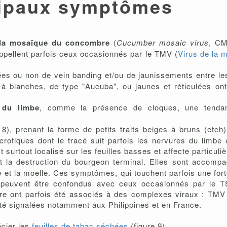
cipaux symptômes
 la mosaïque du concombre
(
Cucumber mosaic virus
, C
rappellent parfois ceux occasionnés par le TMV (
Virus de la 
s ou non de vein banding et/ou de jaunissements entre les 
blanches, de type "Aucuba", ou jaunes et réticulées ont 
 du limbe
, comme la présence de cloques, une tendan
 8), prenant la forme de petits traits beiges à bruns (etch
rotiques dont le tracé suit parfois les nervures du limbe e
surtout localisé sur les feuilles basses et affecte particuli
t la destruction du bourgeon terminal. Elles sont accom
ge et la moelle. Ces symptômes, qui touchent parfois une fort
ls peuvent être confondus avec ceux occasionnés par le 
e ont parfois été associés à des complexes viraux : T
é signalées notamment aux Philippines et en France.
cier les
feuilles de tabac séchées
(figure 9)