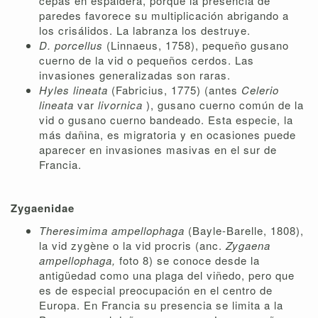
cepas en espaldera, porque la presencia de
paredes favorece su multiplicación abrigando a
los crisálidos. La labranza los destruye.
D. porcellus
(Linnaeus, 1758), pequeño gusano
cuerno de la vid o pequeños cerdos. Las
invasiones generalizadas son raras.
Hyles lineata
(Fabricius, 1775) (antes
Celerio
lineata
var
livornica
), gusano cuerno común de la
vid o gusano cuerno bandeado. Esta especie, la
más dañina, es migratoria y en ocasiones puede
aparecer en invasiones masivas en el sur de
Francia.
Zygaenidae
Theresimima ampellophaga
(Bayle-Barelle, 1808),
la vid zygène o la vid procris (anc.
Zygaena
ampellophaga,
foto 8) se conoce desde la
antigüedad como una plaga del viñedo, pero que
es de especial preocupación en el centro de
Europa. En Francia su presencia se limita a la