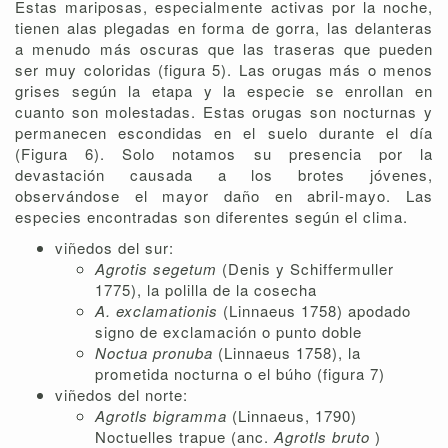
Estas mariposas, especialmente activas por la noche,
tienen alas plegadas en forma de gorra, las delanteras
a menudo más oscuras que las traseras que pueden
ser muy coloridas (figura 5). Las orugas más o menos
grises según la etapa y la especie se enrollan en
cuanto son molestadas. Estas orugas son nocturnas y
permanecen escondidas en el suelo durante el día
(Figura 6). Solo notamos su presencia por la
devastación causada a los brotes jóvenes,
observándose el mayor daño en abril-mayo. Las
especies encontradas son diferentes según el clima.
viñedos del sur:
Agrotis segetum
(Denis y Schiffermuller
1775), la polilla de la cosecha
A. exclamationis
(Linnaeus 1758) apodado
signo de exclamación o punto doble
Noctua pronuba
(Linnaeus 1758), la
prometida nocturna o el búho (figura 7)
viñedos del norte:
Agrotls bigramma
(Linnaeus, 1790)
Noctuelles trapue (anc.
Agrotls bruto
)