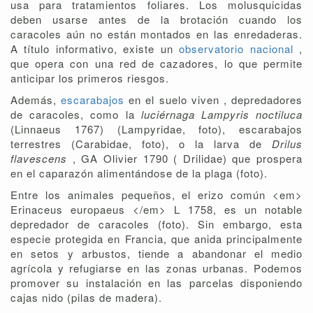
usa para tratamientos foliares. Los molusquicidas
deben usarse antes de la brotación cuando los
caracoles aún no están montados en las enredaderas.
A título informativo, existe un
observatorio nacional
,
que opera con una red de cazadores, lo que permite
anticipar los primeros riesgos.
Además,
escarabajos
en el suelo viven , depredadores
de caracoles, como la
luciérnaga Lampyris noctiluca
(Linnaeus 1767) (Lampyridae, foto), escarabajos
terrestres (Carabidae, foto), o la larva de
Drilus
flavescens
, GA Olivier 1790 ( Drilidae) que prospera
en el caparazón alimentándose de la plaga (foto).
Entre los animales pequeños, el erizo común <em>
Erinaceus europaeus </em> L 1758, es un notable
depredador de caracoles (foto). Sin embargo, esta
especie protegida en Francia, que anida principalmente
en setos y arbustos, tiende a abandonar el medio
agrícola y refugiarse en las zonas urbanas. Podemos
promover su instalación en las parcelas disponiendo
cajas nido (pilas de madera).