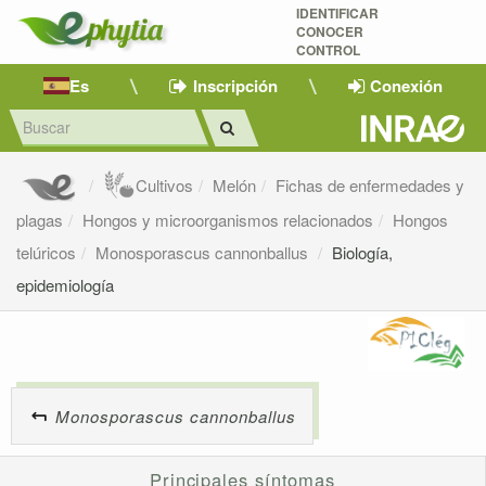
IDENTIFICAR
CONOCER
CONTROL
Es
Inscripción
Conexión
Cultivos
Melón
Fichas de enfermedades y
plagas
Hongos y microorganismos relacionados
Hongos
telúricos
Monosporascus cannonballus
Biología,
epidemiología
Monosporascus cannonballus
Principales síntomas