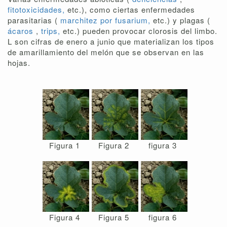
fitotoxicidades,
etc.), como ciertas enfermedades
parasitarias (
marchitez por fusarium,
etc.) y plagas (
ácaros
,
trips,
etc.) pueden provocar clorosis del limbo.
L son cifras de enero a junio que materializan los tipos
de amarillamiento del melón que se observan en las
hojas.
Figura 1
Figura 2
figura 3
Figura 4
Figura 5
figura 6