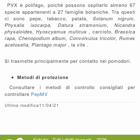
PVX è polifago, poiché possono ospitarlo almeno 67
specie appartenenti a 27 famiglie botaniche. Tra questi
ci sono pepe, tabacco, patata,
Solanum nigrum,
Physalis ixocarpa, Datura stramonium, Nicandra
physaloides, Hyoscyamus muticus
, carciofo,
Brassica
rapa, Chenopodium album, Convolvulus tricolor, Rumex
acetosella, Plantago major
, la vite .
Si trasmette principalmente per contatto nei pomodori.
Metodi di protezione
Consultare i metodi di controllo consigliati per
controllare
PepMV
Ultima modifica11/04/21
Ephytia - Tutti i diritti riservati. - 2026