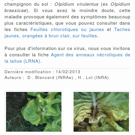
champignon du sol :
Olpidium virulentus
(ex
Olpidium
brassicae
). Si vous avez le moindre doute, cette
maladie provoque également des symptômes beaucoup
plus caractéristiques, que vous pouvez consulter dans
les fiches
Feuilles chlorotiques ou jaunes
et
Taches
jaunes, orangées à brun clair, sur feuilles
.
Pour plus d'information sur ce virus, nous vous invitons
à consulter la fiche
Agent des anneaux nécrotiques de
la laitue (LRNA)
.
Dernière modification : 14/02/2013
Auteurs :
D
Blancard
(INRAe)
H
Lot
(INRA)