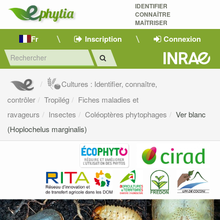
IDENTIFIER
CONNAÎTRE
MAÎTRISER 
Fr
Inscription
Connexion
Cultures : Identifier, connaître,
contrôler
Tropilég
Fiches maladies et
ravageurs
Insectes
Coléoptères phytophages
Ver blanc
(Hoplochelus marginalis)