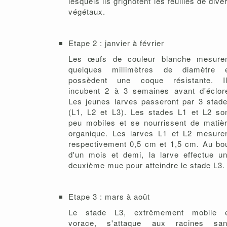
lesquels ils grignotent les feuilles de dive
végétaux.
Etape 2 : janvier à février
Les œufs de couleur blanche mesure
quelques millimètres de diamètre 
possèdent une coque résistante. I
incubent 2 à 3 semaines avant d'éclor
Les jeunes larves passeront par 3 stad
(L1, L2 et L3). Les stades L1 et L2 so
peu mobiles et se nourrissent de matiè
organique. Les larves L1 et L2 mesure
respectivement 0,5 cm et 1,5 cm. Au bo
d'un mois et demi, la larve effectue u
deuxième mue pour atteindre le stade L3.
Etape 3 : mars à août
Le stade L3, extrêmement mobile 
vorace, s'attaque aux racines sa