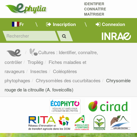
IDENTIFIER
CONNAÎTRE
MAÎTRISER 
Fr
Inscription
Connexion
Cultures : Identifier, connaître,
contrôler
Tropilég
Fiches maladies et
ravageurs
Insectes
Coléoptères
phytophages
Chrysomèles des cucurbitacées
Chrysomèle
rouge de la citrouille (A. foveicollis)