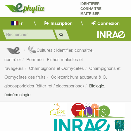
IDENTIFIER
CONNAÎTRE
MAÎTRISER 
Fr
Inscription
Connexion
Cultures : Identifier, connaître,
contrôler
Pomme
Fiches maladies et
ravageurs
Champignons et Oomycètes
Champignons et
Oomycètes des fruits
Colletotrichum acutatum & C.
gloeosporioides (bitter rot / gloeosporiose)
Biologie,
épidémiologie