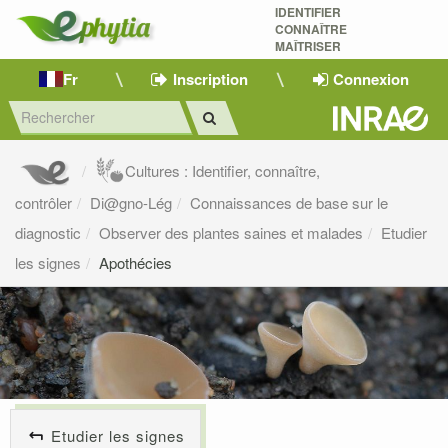
IDENTIFIER
CONNAÎTRE
MAÎTRISER 
Fr
Inscription
Connexion
Cultures : Identifier, connaître,
contrôler
Di@gno-Lég
Connaissances de base sur le
diagnostic
Observer des plantes saines et malades
Etudier
les signes
Apothécies
Etudier les signes