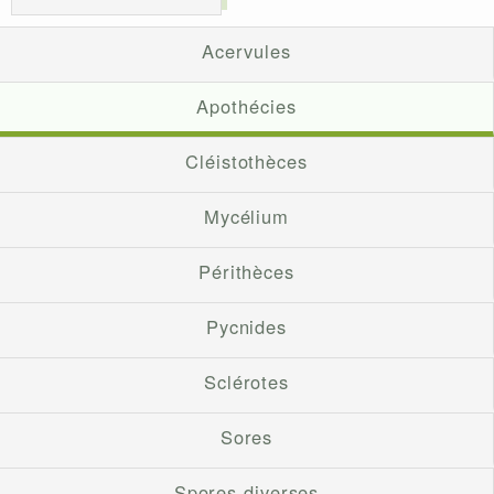
Acervules
Apothécies
Cléistothèces
Mycélium
Périthèces
Pycnides
Sclérotes
Sores
Spores diverses