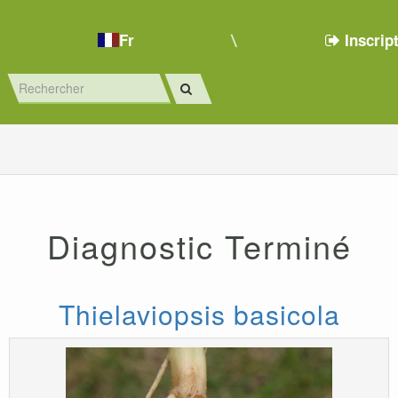
Fr
Inscrip
Diagnostic Terminé
Thielaviopsis basicola