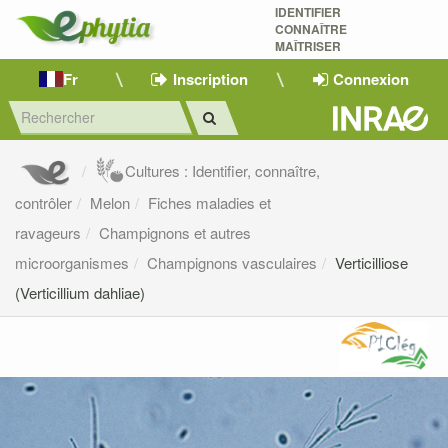
IDENTIFIER
CONNAÎTRE
MAÎTRISER 
Fr
Inscription
Connexion
Cultures : Identifier, connaître,
contrôler
Melon
Fiches maladies et
ravageurs
Champignons et autres
microorganismes
Champignons vasculaires
Verticilliose
(Verticillium dahliae)