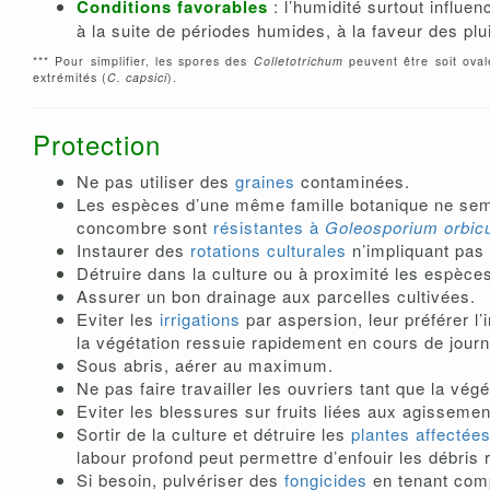
Conditions favorables
: l’humidité surtout influ
à la suite de périodes humides, à la faveur des plu
*** Pour simplifier, les spores des
Colletotrichum
peuvent être soit oval
extrémités (
C. capsici
).
Protection
Ne pas utiliser des
graines
contaminées.
Les espèces d’une même famille botanique ne semb
concombre sont
résistantes à
Goleosporium orbic
Instaurer des
rotations culturales
n’impliquant pas 
Détruire dans la culture ou à proximité les espè
Assurer un bon drainage aux parcelles cultivées.
Eviter les
irrigations
par aspersion, leur préférer l’i
la végétation ressuie rapidement en cours de jour
Sous abris, aérer au maximum.
Ne pas faire travailler les ouvriers tant que la végé
Eviter les blessures sur fruits liées aux agisseme
Sortir de la culture et détruire les
plantes affectée
labour profond peut permettre d’enfouir les débris 
Si besoin, pulvériser des
fongicides
en tenant comp