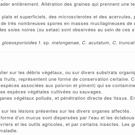
rader entièrement. Altération des graines qui prennent une tei
plats et superficiels, des microsclerotes et des acervules, 
nt de très nombreuses spores en masses mucilagineuses de 
es soies noires (ou setae) sont observées au sein de ces s
. gloeosporioides
f. sp.
melongenae, C. acutatum, C. trunca
culier sur les débris végétaux, ou sur divers substrats orga
es fruits, représentent une forme de conservation certaine. 
espèces associées aux poivron et piment) qui se contaminent
erses espèces végétales cultivées ou sauvages.
ganes végétaux pollués, et pénétration directe des tissus. 
sur les lésions présentes sur les divers organes affectés.
 forme d'un mucus sont dispersées par l'eau et les éclabous
uvriers et les outils agricoles, et par certains insectes. Les
maladie.