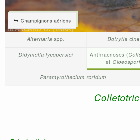
Champignons aériens
Alternaria
spp.
Botrytis cin
Didymella lycopersici
Anthracnoses (
Coll
et
Gloeospor
Paramyrothecium roridum
Colletotr