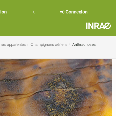
tion
Connexion
mes apparentés
Champignons aériens
Anthracnoses