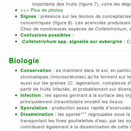
importants des fruits (figure 7), voire les dég
>>>
Plus de photos
Signes
: présence sur les lésions de conceptacles 
concentriques (figure 8). Les acervules produisa
Chez de nombreuses espèces de
Colletotrichum,
d
Confusions possibles
:
Colletotrichum
spp. signalés sur aubergine
:
C
Biologie
Conservation
: se maintient dans le sol, en parti
stromatiques (microsclérotes) qu'ils forment sur l
aussi sur les graines (
C. lagenarium,
complexes d'
partir de fruits infectés, et probablement sur div
Infection
: les spores germant à la surface des or
principalement intracellulaire envahit les tissus.
Sporulation
: production assez rapide d’acervules 
Dissémination
: les spores*** regroupées sous la
transportant les fines gouttelettes d'eau, par les o
contribuent également à la dissémination de cette 