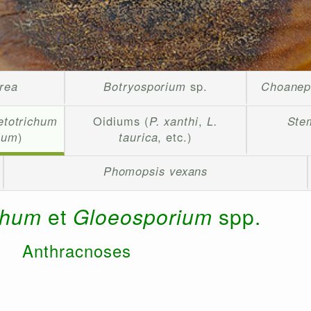
erea
Botryosporium
sp.
Choanep
etotrichum
Oidiums (
P. xanthi
,
L.
Ste
ium
)
taurica
, etc.)
Phomopsis vexans
ichum
et
Gloeosporium
spp.
Anthracnoses