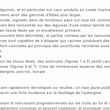
égumes, et en particulier sur ceux produits en zones tropic
blent avoir des gammes d'hôtes plus larges.
nde, signalés dans de nombreux pays sur tous les contine
ent être rencontrés sur des légumes d'une même famille bo
es tissus lésés par un envahisseur primaire.
ouvent bien délimitées, et parfois cernées par les nervures 
spèces sont capables de s'attaquer aux racines produisant de
ichum coccodes
qui provoque des pourritures racinaires sous
t.
s.
ur les tissus lésés, des acervules (figures 1 à 5) plutôt car
ses (figures 6 et 7). Chez de nombreuses espèces des soie
ubergine, poivron, tomate
enant rapidement nécrotiques sur feuilles. Un halo jaune plut
voir une forte incidence sur le feuilllage de l'aubergine.
sant et noircissant progressivement sur les fruits au fur et
 légèrement concaves et peuvent coalescer, et provoquer une