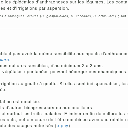
ence les épidémies d'anthracnoses sur les légumes. Les conta
ies et d'irrigations par aspersion.
es à oblongues, droites (
C. glosporioides
,
C. coccodes
,
C. orbiculare
) ; soit
lent pas avoir la même sensibilité aux agents d’anthracnos
ulare
.
des cultures sensibles, d'au minimum 2 à 3 ans.
ces végétales spontanées pouvant héberger ces champignons.
rrigation au goutte à goutte. Si elles sont indispensables, les
née.
tation est mouillée.
nts d'autres bioagresseurs ou aux cueilleurs.
s
et surtout les fruits malades. Eliminer en fin de culture le
restants, cette mesure doit être combinée avec une rotation 
te des usages autorisés (
e-phy
)