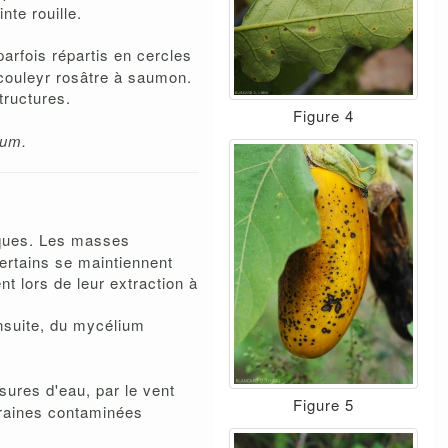
nte rouille.
parfois répartis en cercles
couleyr rosâtre à saumon.
tructures.
Figure 4
tum.
niques. Les masses
Certains se maintiennent
 lors de leur extraction à
Ensuite, du mycélium
sures d'eau, par le vent
Figure 5
 graines contaminées