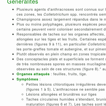
Généralités
Plusieurs agents d'anthracnoses sont connus sur l
ces zones, les
Colletotrichum
spp. rencontrés sem
Champignons assez largement répandus dans le mo
Plus ou moins polyphages, plusieurs espèces peuv
certains peuvent venir coloniser secondairement d
Responsables de taches sur les organes affectés, s
allongées sur les tiges et les fruits. Certaines e
dernières (figures 9 à 11), en particulier
Colletotr
les porte-greffes tomate et aubergine, et sur pimen
Plutôt observés en plein champ en zones tropicale
Des conceptacles plats et superficiels se forment s
de très nombreuses spores en masses mucilagineu
observées au sein de ces structures (figure 8).* a
Organes attaqués
: feuilles, fruits, tige.
Symptômes
:
Petites lésions chlorotiques irrégulières dev
(figures 1 à 5). L'anthracnose ne semble pas a
Lésions allongées et brunâtres sur tiges
Taches circulaires humides s'étendant, brunis
maturation (figures 6 et 7). Les taches sont