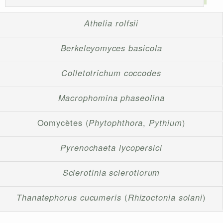
Athelia rolfsii
Berkeleyomyces basicola
Colletotrichum coccodes
Macrophomina phaseolina
Oomycètes (
Phytophthora
,
Pythium
)
Pyrenochaeta lycopersici
Sclerotinia sclerotiorum
Thanatephorus cucumeris
(
Rhizoctonia solani
)