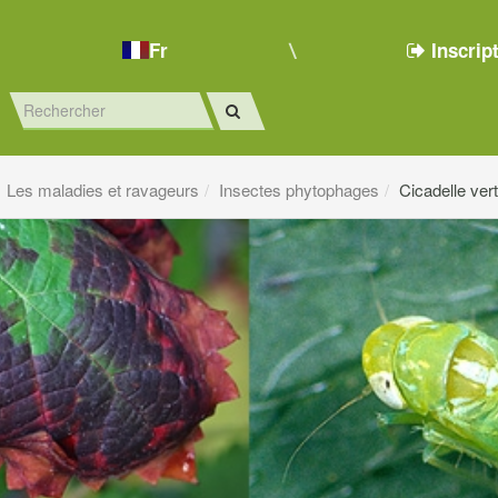
Fr
Inscrip
Les maladies et ravageurs
Insectes phytophages
Cicadelle ver