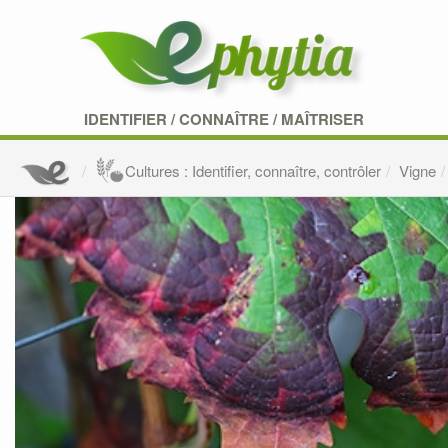
IDENTIFIER
/
CONNAÎTRE
/
MAÎTRISER
Cultures : Identifier, connaître, contrôler
Vigne