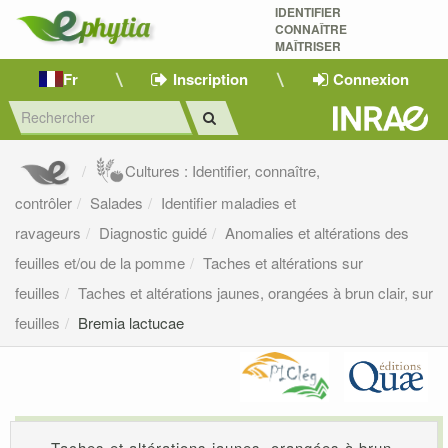
IDENTIFIER
CONNAÎTRE
MAÎTRISER 
Fr
Inscription
Connexion
Cultures : Identifier, connaître,
contrôler
Salades
Identifier maladies et
ravageurs
Diagnostic guidé
Anomalies et altérations des
feuilles et/ou de la pomme
Taches et altérations sur
feuilles
Taches et altérations jaunes, orangées à brun clair, sur
feuilles
Bremia lactucae
Taches et altérations jaunes, orangées à brun