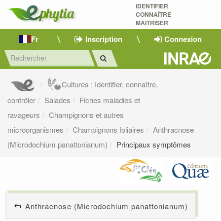
IDENTIFIER
CONNAÎTRE
MAÎTRISER 
Fr
Inscription
Connexion
Cultures : Identifier, connaître,
contrôler
Salades
Fiches maladies et
ravageurs
Champignons et autres
microorganismes
Champignons foliaires
Anthracnose
(Microdochium panattonianum)
Principaux symptômes
Anthracnose (Microdochium panattonianum)