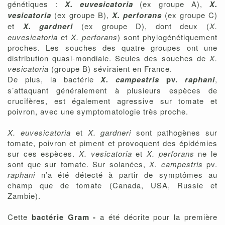
génétiques :
X. euvesicatoria
(ex groupe A),
X.
vesicatoria
(ex groupe B),
X. perforans
(ex groupe C)
et
X. gardneri
(ex groupe D), dont deux (
X.
euvesicatoria
et
X. perforans
) sont phylogénétiquement
proches. Les souches des quatre groupes ont une
distribution quasi-mondiale. Seules des souches de
X.
vesicatoria
(groupe B) séviraient en France.
De plus, la bactérie
X. campestris
pv.
raphani
,
s’attaquant généralement à plusieurs espèces de
crucifères, est également agressive sur tomate et
poivron, avec une symptomatologie très proche.
X. euvesicatoria
et
X. gardneri
sont pathogènes sur
tomate, poivron et piment et provoquent des épidémies
sur ces espèces.
X. vesicatoria
et
X. perforans
ne le
sont que sur tomate. Sur solanées,
X. campestris
pv.
raphani
n’a été détecté à partir de symptômes au
champ que de tomate (Canada, USA, Russie et
Zambie).
Cette
bactérie Gram -
a été décrite pour la première