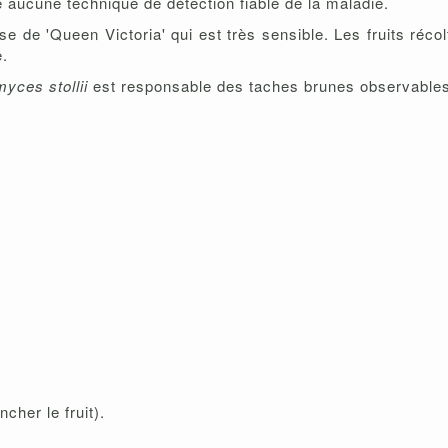
 aucune technique de détection fiable de la maladie.
se de 'Queen Victoria' qui est très sensible. Les fruits récol
e.
myces stollii
est responsable des taches brunes observables d
ncher le fruit).