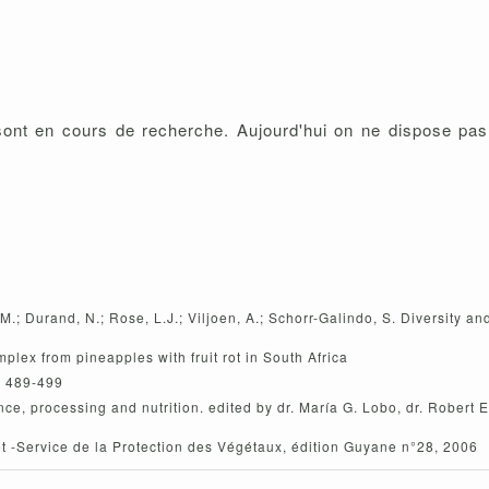
ont en cours de recherche. Aujourd'hui on ne dispose pas
, M.; Durand, N.; Rose, L.J.; Viljoen, A.; Schorr-Galindo, S. Diversity an
plex from pineapples with fruit rot in South Africa
 : 489-499
e, processing and nutrition. edited by dr. María G. Lobo, dr. Robert E
orêt -Service de la Protection des Végétaux, édition Guyane n°28, 2006