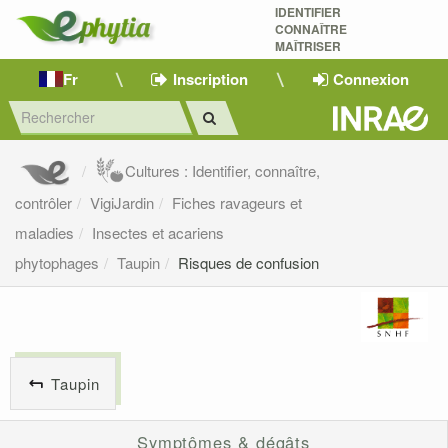
IDENTIFIER
CONNAÎTRE
MAÎTRISER 
Fr
Inscription
Connexion
Cultures : Identifier, connaître,
contrôler
VigiJardin
Fiches ravageurs et
maladies
Insectes et acariens
phytophages
Taupin
Risques de confusion
Taupin
Symptômes & dégâts