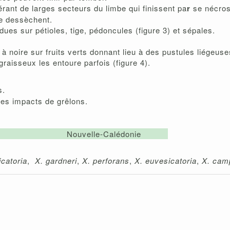
érant de larges secteurs du limbe qui finissent pa
r
se nécros
se dessèchent.
es sur pétioles, tige, pédoncules (figure 3) et sépales.
 noire sur fruits verts donnant lieu à des pustules liégeuses
graisseux les entoure parfois (figure 4).
és.
es impacts de grêlons.
Nouvelle-Calédonie
icatoria
,
X. gardneri
,
X. perforans
,
X. euvesicatoria
,
X. cam