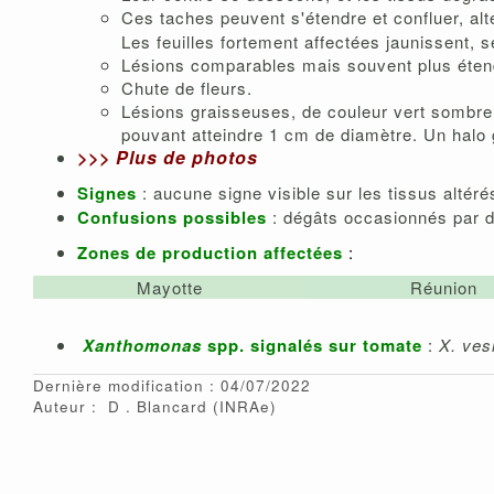
Ces taches peuvent s'étendre et confluer, alt
Les feuilles fortement affectées jaunissent, 
Lésions comparables mais souvent plus étendu
Chute de fleurs.
Lésions graisseuses, de couleur vert sombre à
pouvant atteindre 1 cm de diamètre. Un halo 
>>>
Plus de photos
Signes
: aucune signe visible sur les tissus altér
Confusions possibles
: dégâts occasionnés par d
Zones de production affectées
:
Mayotte
Réunion
Xanthomonas
spp. signalés sur tomate
:
X. ves
Dernière modification : 04/07/2022
Auteur :
D
Blancard
(INRAe)