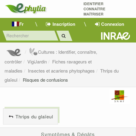
IDENTIFIER
CONNAÎTRE
MAÎTRISER 
Fr
Inscription
Connexion
Cultures : Identifier, connaître,
contrôler
VigiJardin
Fiches ravageurs et
maladies
Insectes et acariens phytophages
Thrips du
glaïeul
Risques de confusions
Thrips du glaïeul
Symptômes & Dégâts