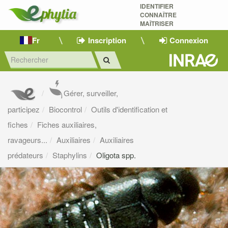
IDENTIFIER
CONNAÎTRE
MAÎTRISER 
Fr
Inscription
Connexion
Gérer, surveiller,
participez
Biocontrol
Outils d'identification et
fiches
Fiches auxiliaires,
ravageurs...
Auxiliaires
Auxiliaires
prédateurs
Staphylins
Oligota spp.