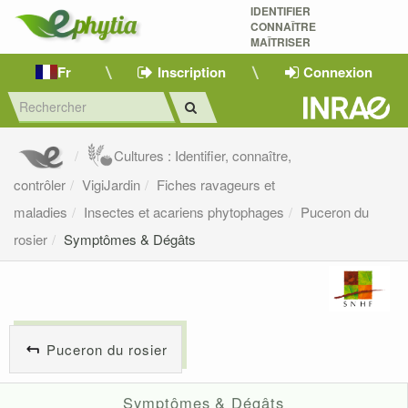
IDENTIFIER
CONNAÎTRE
MAÎTRISER 
Fr
Inscription
Connexion
Cultures : Identifier, connaître,
contrôler
VigiJardin
Fiches ravageurs et
maladies
Insectes et acariens phytophages
Puceron du
rosier
Symptômes & Dégâts
Puceron du rosier
Symptômes & Dégâts