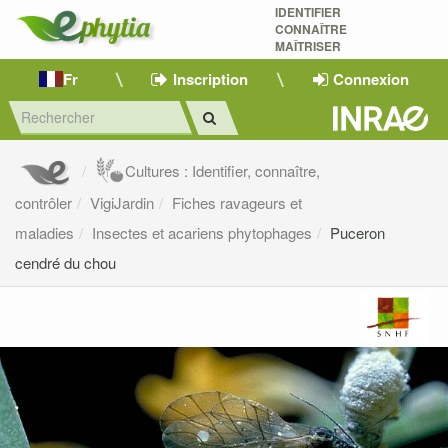
IDENTIFIER
CONNAÎTRE
MAÎTRISER 
Fr
Inscription
Connexion
Cultures : Identifier, connaître,
contrôler
VigiJardin
Fiches ravageurs et
maladies
Insectes et acariens phytophages
Puceron
cendré du chou