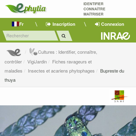
IDENTIFIER
CONNAÎTRE
MAÎTRISER 
Fr
Inscription
Connexion
Cultures : Identifier, connaître,
contrôler
VigiJardin
Fiches ravageurs et
maladies
Insectes et acariens phytophages
Bupreste du
thuya