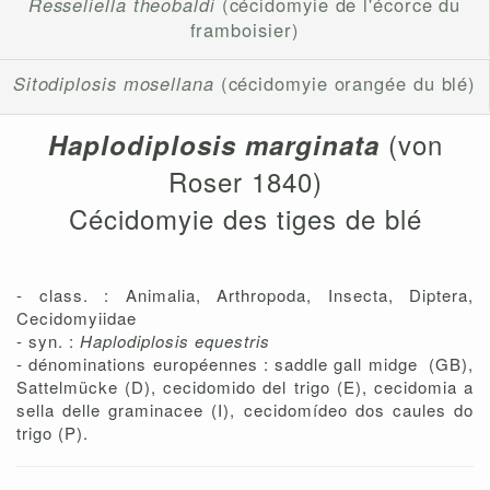
Resseliella theobaldi
(cécidomyie de l'écorce du
framboisier)
Sitodiplosis mosellana
(cécidomyie orangée du blé)
(von
Haplodiplosis marginata
Roser 1840)
Cécidomyie des tiges de blé
- class. : Animalia, Arthropoda, Insecta, Diptera,
Cecidomyiidae
- syn. :
Haplodiplosis equestris
- dénominations européennes : saddle gall midge (GB),
Sattelmücke (D), cecidomido del trigo (E), cecidomia a
sella delle graminacee (I), cecidomídeo dos caules do
trigo (P).