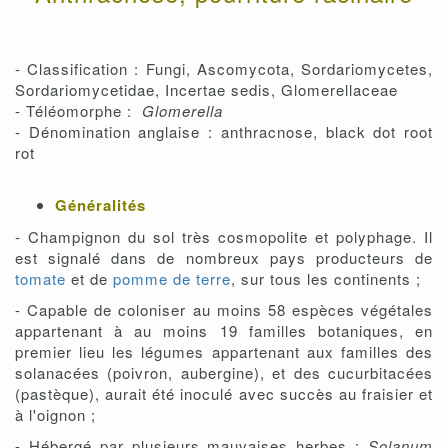
- Classification : Fungi, Ascomycota, Sordariomycetes,
Sordariomycetidae, Incertae sedis, Glomerellaceae
- Téléomorphe :
Glomerella
- Dénomination anglaise : anthracnose, black dot root
rot
Généralités
- Champignon du sol très cosmopolite et polyphage. Il
est signalé dans de nombreux pays producteurs de
tomate
et de
pomme de terre
, sur tous les continents ;
- Capable de coloniser au moins 58 espèces végétales
appartenant à au moins 19 familles botaniques, en
premier lieu les légumes appartenant aux familles des
solanacées (poivron, aubergine), et des cucurbitacées
(pastèque), aurait été inoculé avec succès au fraisier et
à l'oignon ;
- Hébergé par plusieurs mauvaises herbes :
Solanum