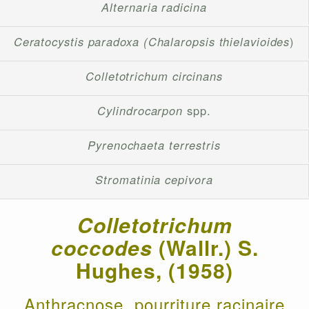
Alternaria radicina
Ceratocystis paradoxa (Chalaropsis thielavioides
)
Colletotrichum circinans
Cylindrocarpon
spp.
Pyrenochaeta terrestris
Stromatinia cepivora
Colletotrichum
coccodes
(Wallr.) S.
Hughes, (1958)
Anthracnose, pourriture racinaire