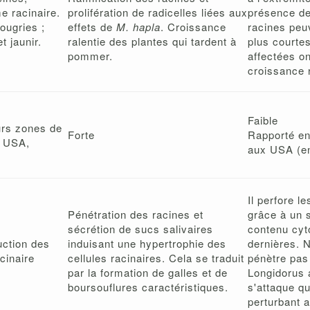
e racinaire.
prolifération de radicelles liées aux
présence de
ougries ;
effets de
M. hapla
. Croissance
racines peu
et jaunir.
ralentie des plantes qui tardent à
plus courte
pommer.
affectées o
croissance 
Faible
urs zones de
Forte
Rapporté en 
, USA,
aux USA (en
Il perfore le
Pénétration des racines et
grâce à un s
sécrétion de sucs salivaires
contenu cyt
uction des
induisant une hypertrophie des
dernières. 
cinaire
cellules racinaires. Cela se traduit
pénètre pas
par la formation de galles et de
Longidorus 
boursouflures caractéristiques.
s'attaque qu
perturbant a