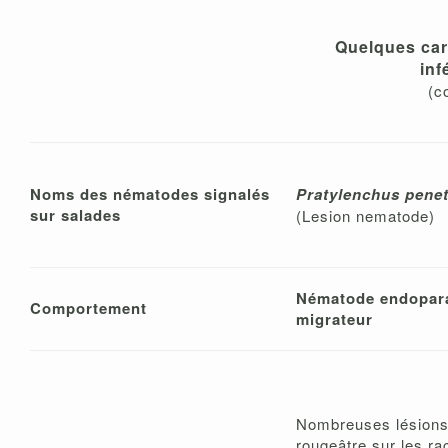
Quelques car
inf
(c
Noms des nématodes signalés
Pratylenchus pene
sur salades
(Lesion nematode)
Nématode endopara
Comportement
migrateur
Nombreuses lésions
rougeâtre sur les ra