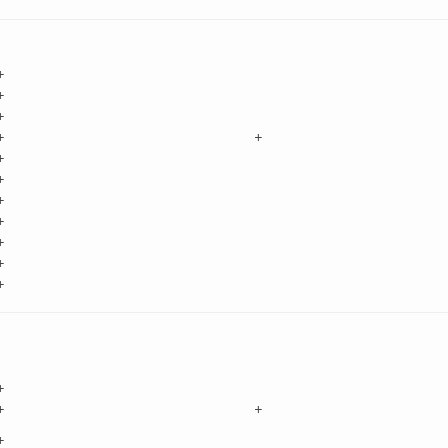
+
+
+
+
+
+
+
+
+
+
+
+
+
+
+
+