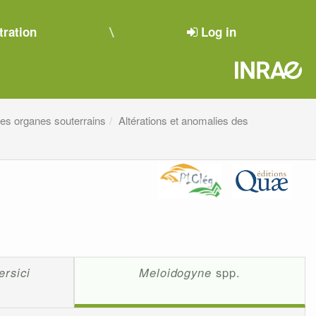
tration
Log in
 des organes souterrains
Altérations et anomalies des
rsici
Meloidogyne
spp.