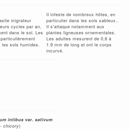
Il infeste de nombreux hôtes, en
asite migrateur
particulier dans les sols sableux..
ieurs cycles par an,
Il s'attaque notamment aux
ent dans le sol. Les
plantes ligneuses ornementales.
 particulièrement
Les adultes mesurent de 0,6 à
 les sols humides.
1.9 mm de long et ont le corps
incurvé.
um intibus
var.
sativum
 -
chicory
)