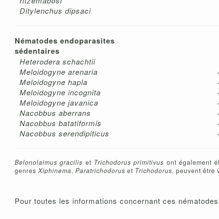
ritzemabosi
Ditylenchus dipsaci
Nématodes endoparasites
sédentaires
Heterodera schachtii
Meloidogyne arenaria
Meloidogyne hapla
Meloidogyne incognita
Meloidogyne javanica
Nacobbus aberrans
Nacobbus batatiformis
Nacobbus serendipiticus
Belonolaimus gracilis
et
Trichodorus primitivus
ont également ét
genres
Xiphinema
,
Paratrichodorus
et
Trichodorus
, peuvent être
Pour toutes les informations concernant ces nématodes,