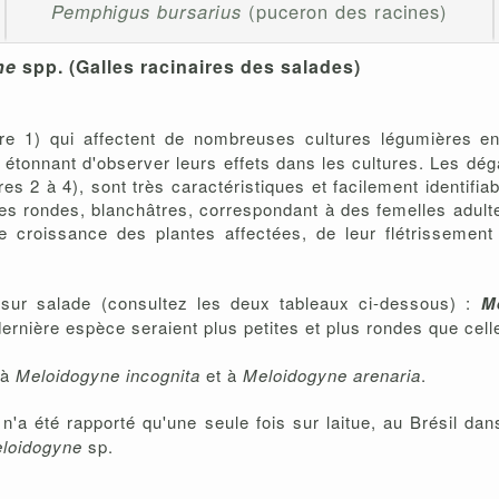
Pemphigus bursarius
(puceron des racines)
ne
spp. (Galles racinaires des salades)
e 1) qui affectent de nombreuses cultures légumières ent
s étonnant d'observer leurs effets dans les cultures. Les dé
s 2 à 4), sont très caractéristiques et facilement identifia
s rondes, blanchâtres, correspondant à des femelles adultes
de croissance des plantes affectées, de leur flétrissement 
sur salade (consultez les deux tableaux ci-dessous) :
M
 dernière espèce seraient plus petites et plus rondes que cel
 à
Meloidogyne incognita
et à
Meloidogyne arenaria
.
n'a été rapporté qu'une seule fois sur laitue, au Brésil da
loidogyne
sp.