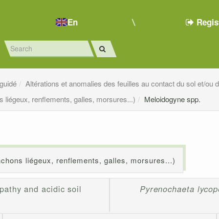
En
Regis
 guidé
Altérations et anomalies des feuilles au contact du sol et/ou
 liégeux, renflements, galles, morsures...)
Meloidogyne spp.
chons liégeux, renflements, galles, morsures...)
opathy and acidic soil
Pyrenochaeta lycope