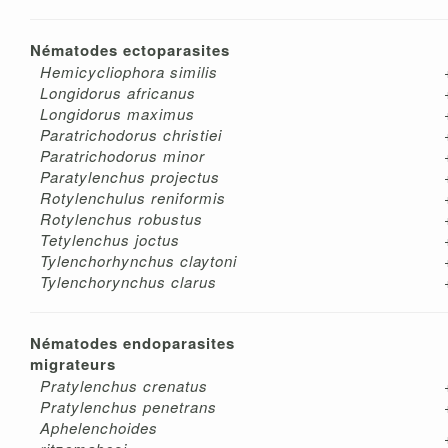
Nématodes ectoparasites
Hemicycliophora similis
Longidorus africanus
Longidorus maximus
Paratrichodorus christiei
Paratrichodorus minor
Paratylenchus projectus
Rotylenchulus reniformis
Rotylenchus robustus
Tetylenchus joctus
Tylenchorhynchus claytoni
Tylenchorynchus clarus
Nématodes endoparasites
migrateurs
Pratylenchus crenatus
Pratylenchus penetrans
Aphelenchoides