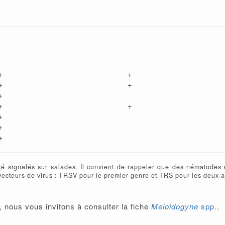
+
+
+
+
+
+
+
+
+
+
é signalés sur salades. Il convient de rappeler que des nématodes 
 vecteurs de virus : TRSV pour le premier genre et TRS pour les deux a
 nous vous invitons à consulter la fiche
Meloidogyne
spp.
.