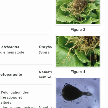
Figure 3
 africanus
Rotylenchus robustus
dle nematode)
(Spiral nematode)
Figure 4
Nématode ectoparasite ou
ctoparasite
semi-endoparasite
e l'élongation des
liférations et
 situés
é des jeunes racines,
Nombreuses nécroses racinaires