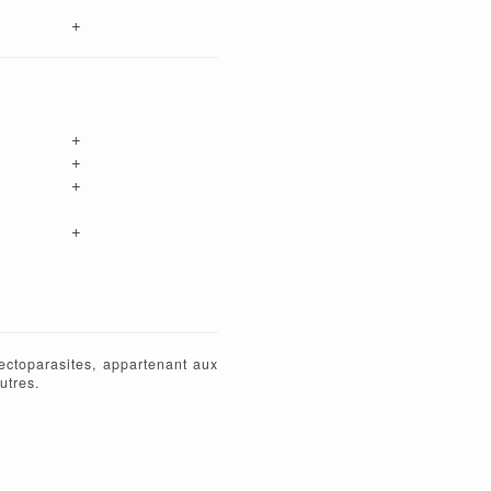
+
+
+
+
+
ectoparasites, appartenant aux
utres.