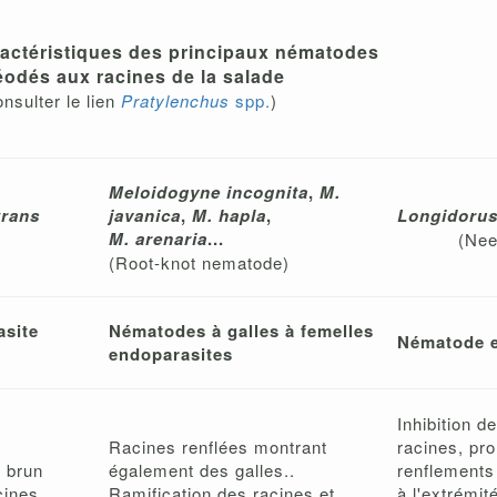
actéristiques des principaux nématodes
éodés aux racines de la salade
onsulter le lien
Pratylenchus
spp.
)
Meloidogyne incognita
,
M.
trans
javanica
,
M. hapla
,
Longidorus
M. arenaria
...
(Nee
(Root-knot nematode)
site
Nématodes à galles à femelles
Nématode e
endoparasites
Inhibition d
Racines renflées montrant
racines, pro
 brun
également des galles..
renflements
cines,
Ramification des racines et
à l'extrémit