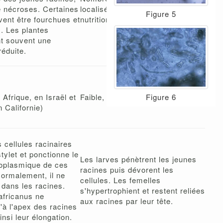
 nécroses. Certaines
localisées au niveau des sites de
Figure 5
vent être fourchues et
nutrition de ce nématode.
s. Les plantes
nt souvent une
réduite.
Figure 6
Afrique, en Israël et
Faible, ponctuellement grave
 Californie)
s cellules racinaires
tylet et ponctionne le
Les larves pénètrent les jeunes
oplasmique de ces
racines puis dévorent les
Normalement, il ne
cellules. Les femelles
 dans les racines.
s'hypertrophient et restent reliées
africanus ne
aux racines par leur tête.
'à l'apex des racines
insi leur élongation.