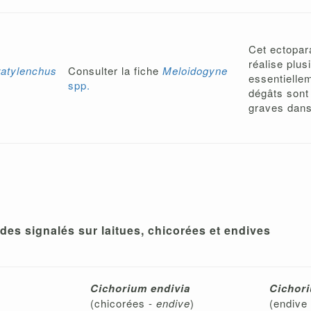
Cet ectopar
réalise plus
ratylenchus
Consulter la fiche
Meloidogyne
essentiellem
spp.
dégâts sont
graves dans
es signalés sur laitues, chicorées et endives
Cichorium endivia
Cichori
(chicorées -
endive
)
(endive