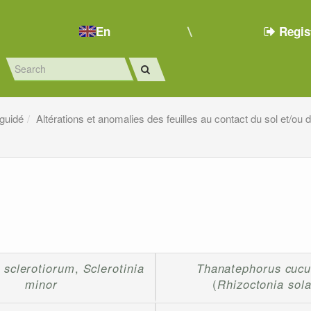
En
Regis
 guidé
Altérations et anomalies des feuilles au contact du sol et/ou
a sclerotiorum
,
Sclerotinia
Thanatephorus cucu
minor
(
Rhizoctonia sola