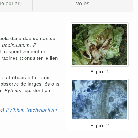
le collar)
Voles
 cela dans des contextes
 uncinulatum
,
P
ol, respectivement en
racines (consulter le lien
Figure 1
é attribués à tort aux
 observé de larges lésions
un
Pythium
sp. dont on
et
Pythium tracheiphilum
.
Figure 2