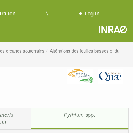
tration
Log in
 des organes souterrains
Altérations des feuilles basses et du
meris
Pythium
spp.
ni
)