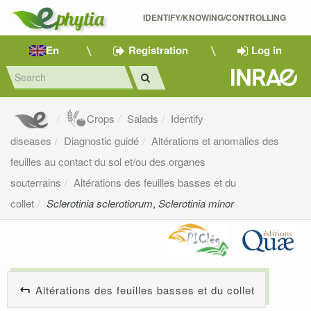
IDENTIFY/KNOWING/CONTROLLING 
En
Registration
Log in
Crops
Salads
Identify
diseases
Diagnostic guidé
Altérations et anomalies des
feuilles au contact du sol et/ou des organes
souterrains
Altérations des feuilles basses et du
collet
Sclerotinia sclerotiorum
,
Sclerotinia minor
Altérations des feuilles basses et du collet