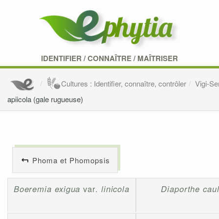
IDENTIFIER
/
CONNAÎTRE
/
MAÎTRISER
Cultures : Identifier, connaître, contrôler
Vigi-S
apiicola (gale rugueuse)
Phoma et Phomopsis
Boeremia exigua
var.
linicola
Diaporthe caul