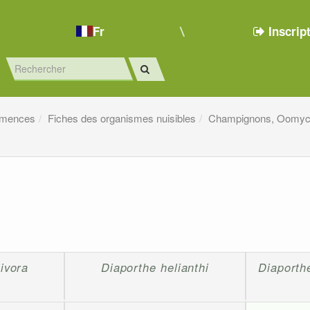
Fr
Inscrip
emences
Fiches des organismes nuisibles
Champignons, Oomyc
ivora
Diaporthe helianthi
Diaporth