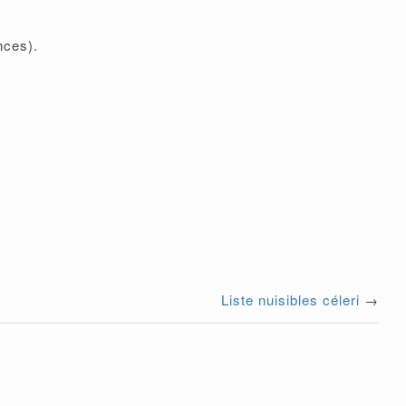
analyse des semences).
Liste nuisibles céleri
→