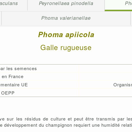
aculans
Peyronellaea pinodella
Ph
Phoma valerianellae
Phoma
apiicola
Galle rugueuse
par les semences
 en France
lementaire UE
Organis
 OEPP
ve sur les résidus de culture et peut être transmis par l
 Le développement du champignon requiert une humidité relat