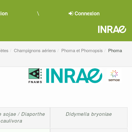
tion
Connexion
ètes
Champignons aériens
Phoma et Phomopsis
Phoma
e sojae / Diaporthe
Didymella bryoniae
caulivora