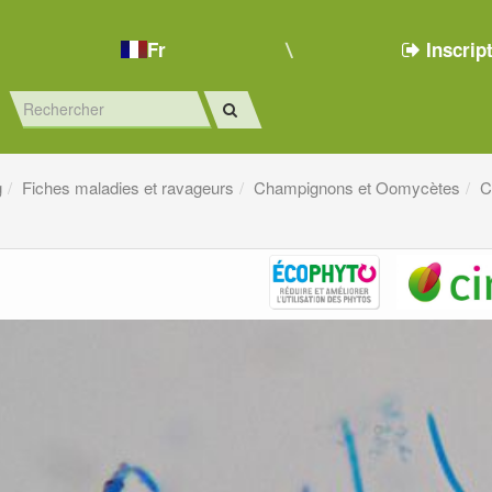
Fr
Inscrip
g
Fiches maladies et ravageurs
Champignons et Oomycètes
C