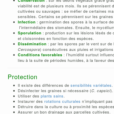
Conservation
: sur les débris végétaux grâce grâc
viabilité est de plusieurs mois. Ils se pérennisen
cultivées ou sauvages : se méfier de certaines m
sensibles. Certains se pérennisent sur les graines
Infection
: germination des spores à la surface de
l'intermédiaire des stomates. Ensuite, le mycélium
Sporulation
: production sur les lésions lésés de
et cloisonnées en fonction des espèces.
Dissémination
: par les spores par le vent sur de
Cercospora
) consécutives aux pluies et irrigations
Conditions favorables
: l’humidité surtout influ
lieu à la suite de périodes humides, à la faveur des
Protection
Il existe des différences de
sensibilités variétales
.
Désinfecter les graines si nécessaire (
C. capsici
).
Utiliser des
plants sains
.
Instaurer des
rotations culturales
n’impliquant pas 
Détruire dans la culture ou à proximité les espè
Assurer un bon drainage aux parcelles cultivées.