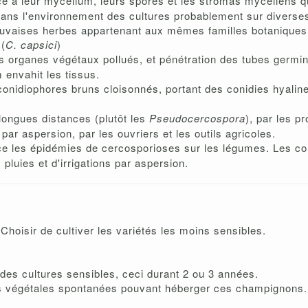
e à leur mycélium, leurs spores et les stromas mycéliens qu'
t dans l'environnement des cultures probablement sur divers
auvaises herbes appartenant aux mêmes familles botaniques 
 (
C. capsici
)
s organes végétaux pollués, et pénétration des tubes germina
 envahit les tissus.
 conidiophores bruns cloisonnés, portant des conidies hyalin
 longues distances (plutôt les
Pseudocercospora
), par les pr
 par aspersion, par les ouvriers et les outils agricoles.
ence les épidémies de cercosporioses sur les légumes. Les c
 pluies et d'irrigations par aspersion.
 Choisir de cultiver les variétés les moins sensibles.
des cultures sensibles, ceci durant 2 ou 3 années.
ces végétales spontanées pouvant héberger ces champignons.