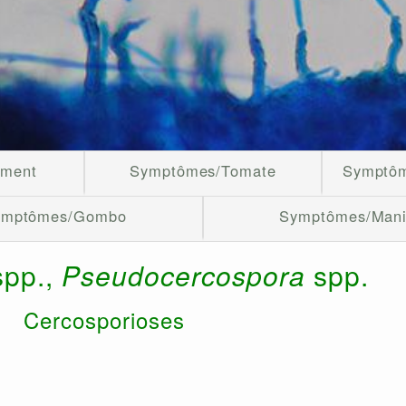
iment
Symptômes/Tomate
Symptôm
ymptômes/Gombo
Symptômes/Man
pp.,
Pseudocercospora
spp.
Cercosporioses