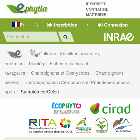
IDENTIFIER
CONNAÎTRE
MAÎTRISER 
Fr
Inscription
Connexion
Cultures : Identifier, connaître,
contrôler
Tropilég
Fiches maladies et
ravageurs
Champignons et Oomycètes
Champignons
aériens
Cercosporioses (Cercospora et Pseudocercospora
spp.)
Symptômes/Céleri