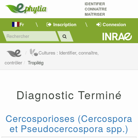
IDENTIFIER
CONNAÎTRE
MAÎTRISER 
Fr
Inscription
Connexion
Cultures : Identifier, connaître,
contrôler
Tropilég
Diagnostic Terminé
Cercosporioses (Cercospora
et Pseudocercospora spp.)