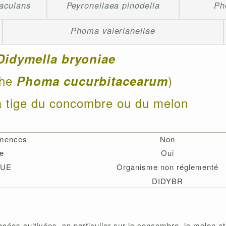
aculans
Peyronellaea pinodella
Ph
Phoma valerianellae
Didymella bryoniae
phe
)
Phoma cucurbitacearum
la tige du concombre ou du melon
emences
Non
e
Oui
 UE
Organisme non réglementé
DIDYBR
acées cultivées, en particulier sur le concombre, le melon e