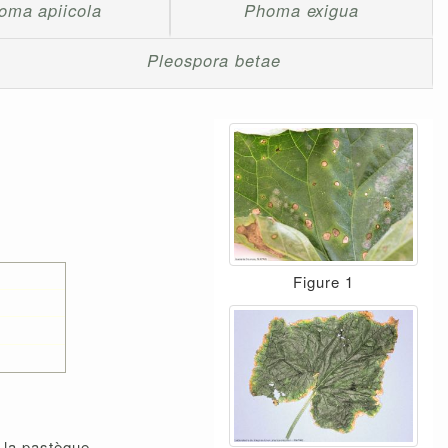
oma apiicola
Phoma exigua
Pleospora betae
Figure 1
t la pastèque
.