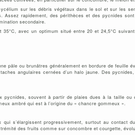
célium sur les débris végétaux dans le sol et sur les se
es. Assez rapidement, des périthèces et des pycnides sont
amination secondaire.
 35°C, avec un optimum situé entre 20 et 24,5°C suivant 
aune pâle ou brunâtres généralement en bordure de feuille é
ou taches angulaires cernées d’un halo jaune. Des pycnides,
x pycnides, souvent à partir de plaies dues à la taille ou
mmeux ambré qui est à l’origine du « chancre gommeux ».
x qui s’élargissent progressivement, surtout au contact du
l’extrémité des fruits comme sur concombre et courgette, év