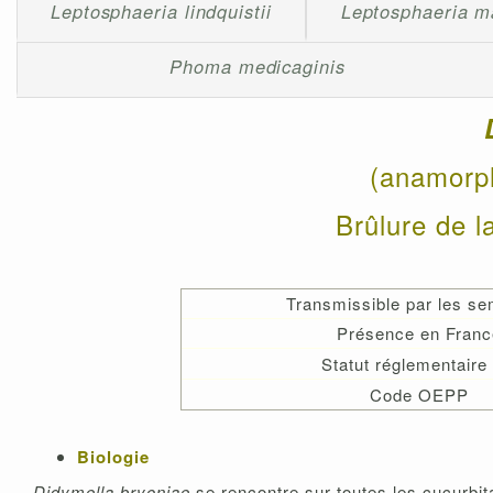
Leptosphaeria lindquistii
Leptosphaeria m
Phoma medicaginis
(anamor
Brûlure de 
Transmissible par les s
Présence en Franc
Statut réglementaire
Code OEPP
Biologie
Didymella bryoniae
se rencontre sur toutes les cucurbit