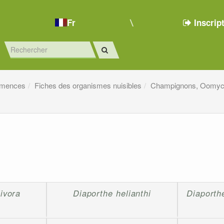
Fr
Inscrip
emences
Fiches des organismes nuisibles
Champignons, Oomyc
ivora
Diaporthe helianthi
Diaporth