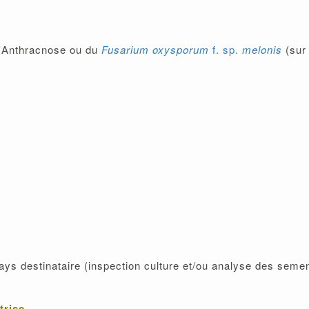
l'Anthracnose ou du
Fusarium oxysporum
f. sp.
melonis
(sur 
ays destinataire (inspection culture et/ou analyse des seme
trise