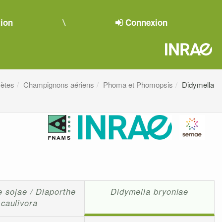
tion
Connexion
ètes
Champignons aériens
Phoma et Phomopsis
Didymella
e sojae / Diaporthe
Didymella bryoniae
caulivora