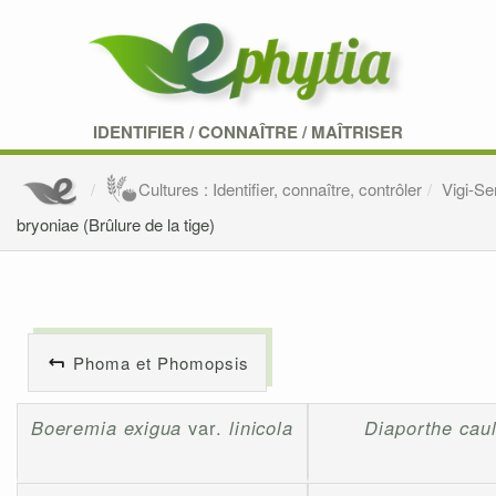
IDENTIFIER
/
CONNAÎTRE
/
MAÎTRISER
Cultures : Identifier, connaître, contrôler
Vigi-S
bryoniae (Brûlure de la tige)
Phoma et Phomopsis
Boeremia exigua
var.
linicola
Diaporthe caul