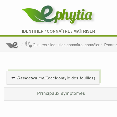
IDENTIFIER
/
CONNAÎTRE
/
MAÎTRISER
Cultures : Identifier, connaître, contrôler
Pomm
Dasineura mali
(cécidomyie des feuilles)
Principaux symptômes