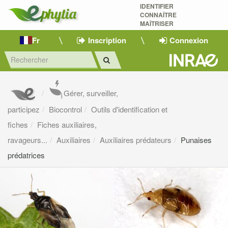
IDENTIFIER
CONNAÎTRE
MAÎTRISER 
Fr
Inscription
Connexion
Gérer, surveiller,
participez
Biocontrol
Outils d'identification et
fiches
Fiches auxiliaires,
ravageurs...
Auxiliaires
Auxiliaires prédateurs
Punaises
prédatrices