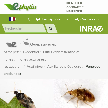
IDENTIFIER
CONNAÎTRE
MAÎTRISER 
Fr
Inscription
Connexion
Gérer, surveiller,
participez
Biocontrol
Outils d'identification et
fiches
Fiches auxiliaires,
ravageurs...
Auxiliaires
Auxiliaires prédateurs
Punaises
prédatrices