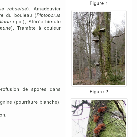
Figure 1
nus robustus
), Amadouvier
re du bouleau (
Piptoporus
llaria
spp.), Stérée hirsute
mune
), Tramète à couleur
 profusion de spores dans
Figure 2
gnine (pourriture blanche),
on.