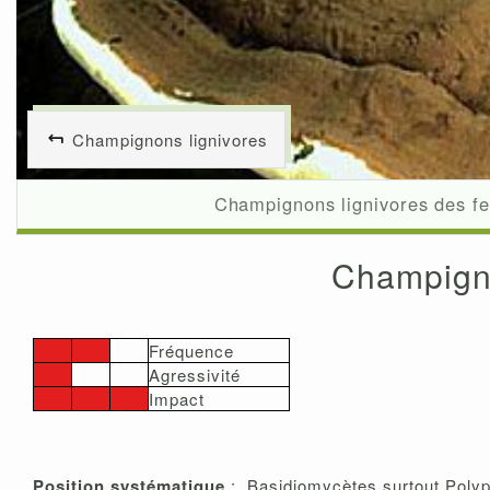
Champignons lignivores
Champignons lignivores des fe
Champigno
Fréquence
Agressivité
Impact
Position systématique
: Basidiomycètes surtout Polyp