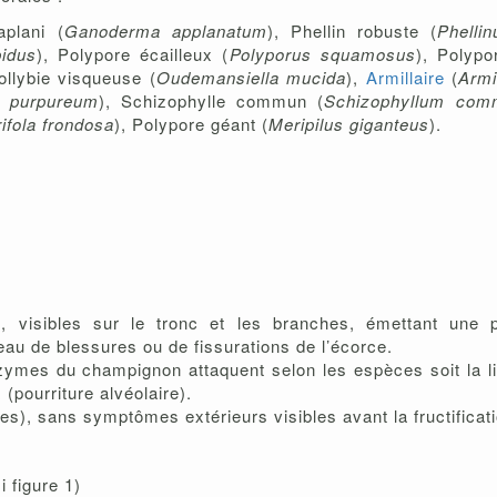
plani (
Ganoderma applanatum
), Phellin robuste (
Phelli
pidus
), Polypore écailleux (
Polyporus squamosus
), Polypo
ollybie visqueuse (
Oudemansiella mucida
),
Armillaire
(
Armi
m purpureum
), Schizophylle commun (
Schizophyllum com
ifola frondosa
), Polypore géant (
Meripilus giganteus
).
s, visibles sur le tronc et les branches, émettant une
eau de blessures ou de fissurations de l’écorce.
nzymes du champignon attaquent selon les espèces soit la li
 (pourriture alvéolaire).
ées), sans symptômes extérieurs visibles avant la fructificati
i figure 1)