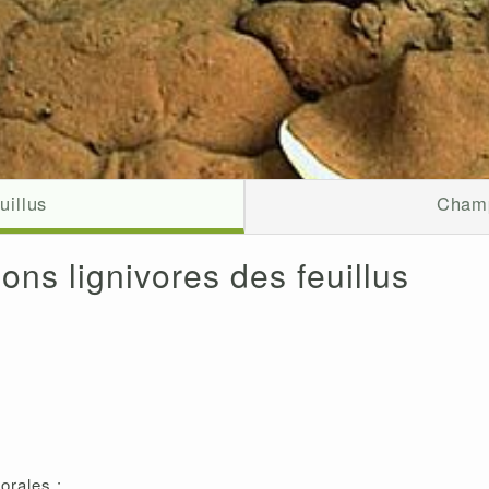
uillus
Champ
ns lignivores des feuillus
orales :