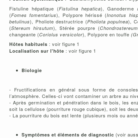
Fistuline hépatique (
Fistulina hepatica
), Ganoderme a
(
Fomes fomentarius
), Polypore hérissé (
Inonotus his
betulinus
), Pholiote destructrice (
Pholiota populnea
), C
(
Stereum hirsutum
), Stérée pourpre (
Chondrostereu
changeante (
Coriolus versicolor
), Polypore en touffe
(Gr
Hôtes habituels
: voir figure 1
Localisation sur l'hôte
: voir figure 1
Biologie
- Fructifications en général sous forme de console
l’atmosphère. Celles-ci vont contaminer un arbre au niv
- Après germination et pénétration dans le bois, les e
soit la cellulose (pourriture rouge cubique), soit les deux
- La pourriture du bois est lente (plusieurs mois ou ann
Symptômes et éléments de diagnostic
(voir auss