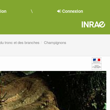
tion
Connexion
u tronc et des branches
Champignons