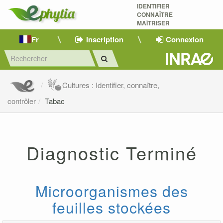
IDENTIFIER
CONNAÎTRE
MAÎTRISER 
Fr
Inscription
Connexion
Cultures : Identifier, connaître,
contrôler
Tabac
Diagnostic Terminé
Microorganismes des
feuilles stockées