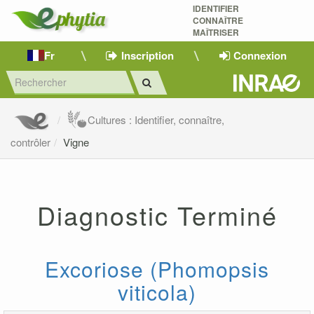
IDENTIFIER
CONNAÎTRE
MAÎTRISER 
Fr
Inscription
Connexion
Cultures : Identifier, connaître,
contrôler
Vigne
Diagnostic Terminé
Excoriose (Phomopsis
viticola)