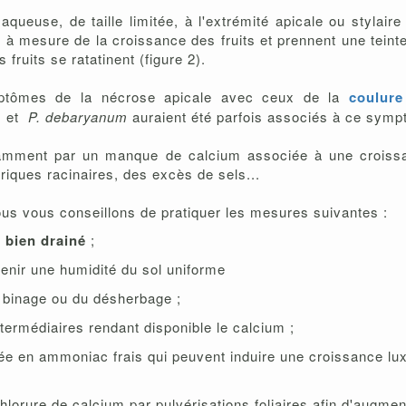
 aqueuse, de taille limitée, à l'extrémité apicale ou stylaire 
t à mesure de la croissance des fruits et prennent une teinte
ruits se ratatinent (figure 2).
ymptômes de la nécrose apicale avec ceux de la
coulure
m
et
P. debaryanum
auraient été parfois associés à ce symp
otamment par un manque de calcium associée à une croissa
iques racinaires, des excès de sels...
ous vous conseillons de pratiquer les mesures suivantes :
l bien drainé
;
enir une humidité du sol uniforme
 binage ou du désherbage ;
ntermédiaires rendant disponible le calcium ;
ée en ammoniac frais qui peuvent induire une croissance lux
hlorure de calcium par pulvérisations foliaires afin d'augmen