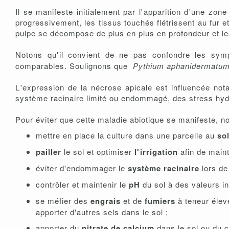
Il se manifeste initialement par l'apparition d'une zone
progressivement, les tissus touchés flétrissent au fur e
pulpe se décompose de plus en plus en profondeur et les f
Notons qu'il convient de ne pas confondre les s
comparables. Soulignons que
Pythium aphanidermatu
L'expression de la nécrose apicale est influencée n
système racinaire limité ou endommagé, des stress hydr
Pour éviter que cette maladie abiotique se manifeste, n
mettre en place la culture dans une parcelle au
so
pailler
le sol et optimiser
l'irrigation
afin de maint
éviter d'endommager le
système racinaire
lors de
contrôler et maintenir le
pH
du sol à des valeurs i
se méfier des
engrais
et de
fumiers
à teneur élev
apporter d'autres sels dans le sol ;
apporter du
nitrate de calcium
dans le sol ou du c